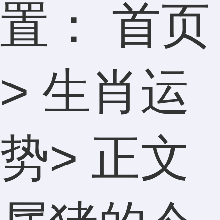
置：
首页
>
生肖运
势
> 正文