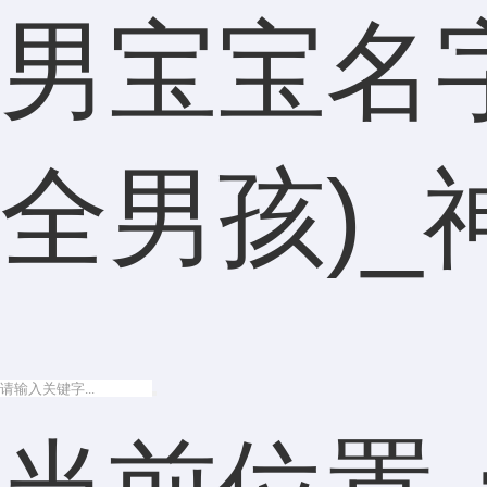
男宝宝名
全男孩)_