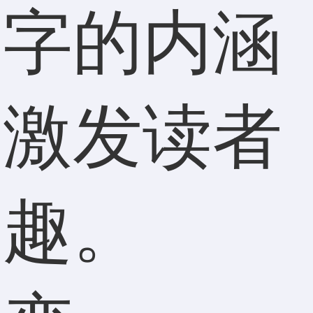
名字的内涵
，激发读者
兴趣。