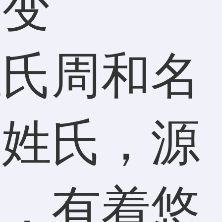
演变
姓氏周和名
为姓氏，源
朝，有着悠