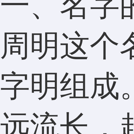
一、名字
周明这个
字明组成
远流长，