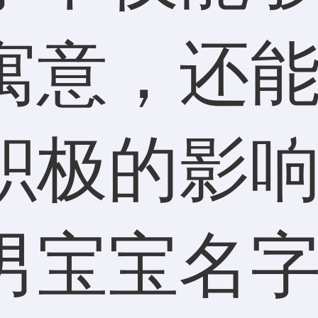
寓意，还
积极的影
男宝宝名