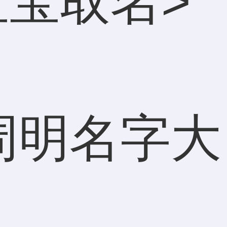
宝宝取名
>
周明名字大