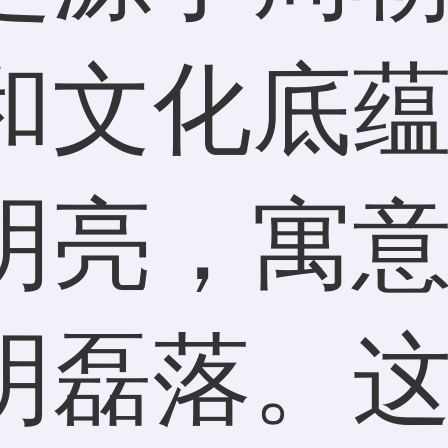
和文化底
明亮，寓
明磊落。