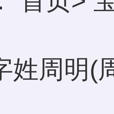
：
首页
>
字姓周明(