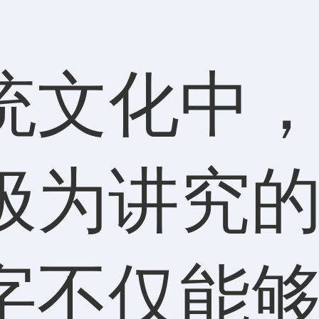
统文化中
极为讲究
字不仅能