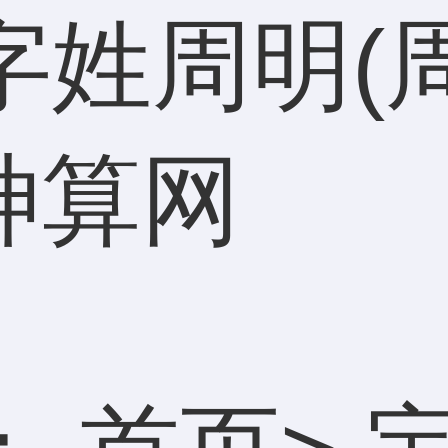
字姓周明(
神算网