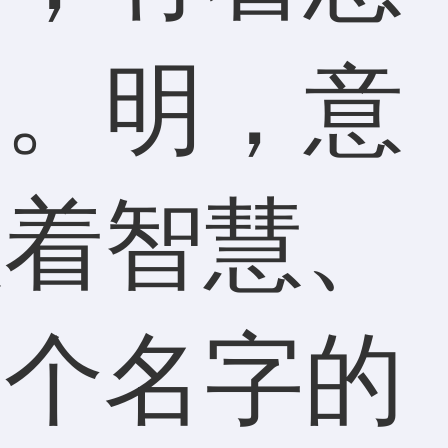
蕴。明，意
意着智慧、
这个名字的