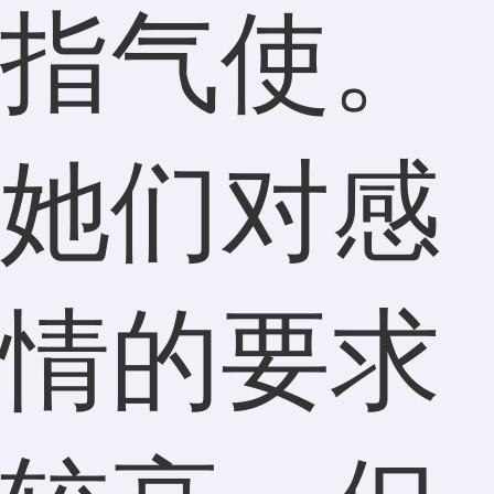
指气使。
她们对感
情的要求