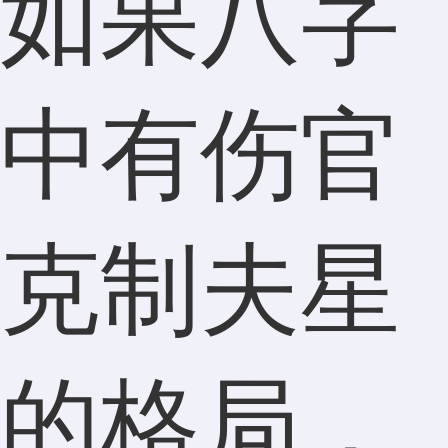
如果八字
中有伤官
克制夫星
的格局，