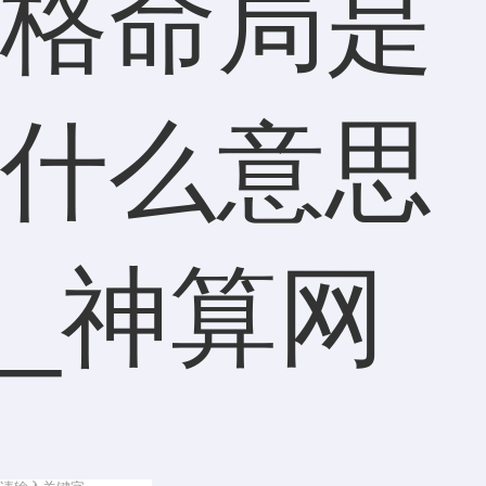
格命局是
什么意思
_神算网