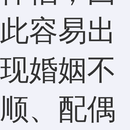
此容易出
现婚姻不
顺、配偶