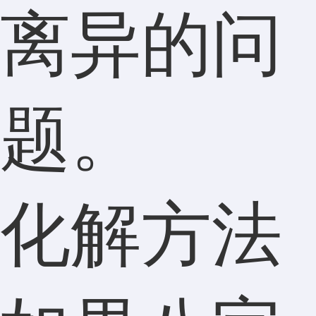
离异的问
题。
化解方法