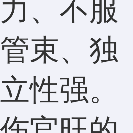
力、不服
管束、独
立性强。
伤官旺的