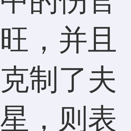
中的伤官
旺，并且
克制了夫
星，则表