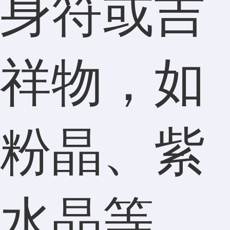
身符或吉
祥物，如
粉晶、紫
水晶等。