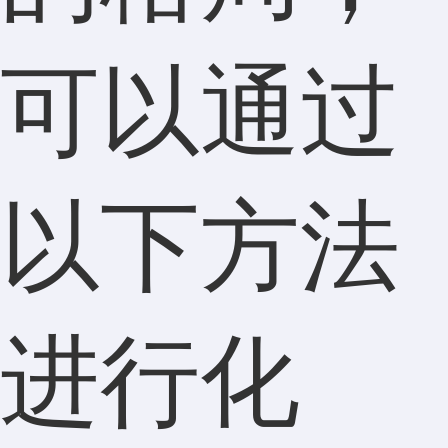
可以通过
以下方法
进行化