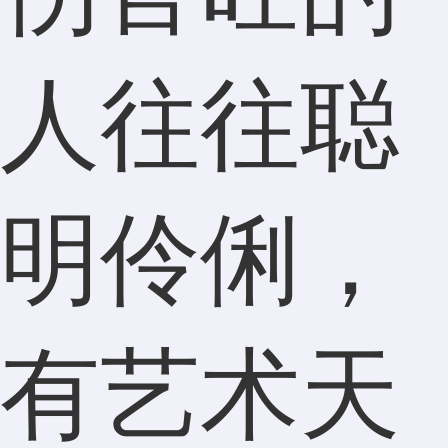
人往往聪
明伶俐，
有艺术天