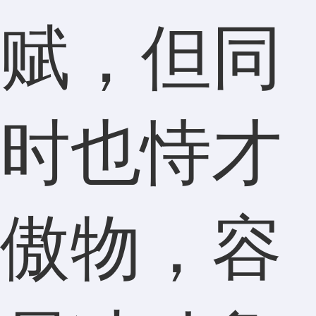
赋，但同
时也恃才
傲物，容