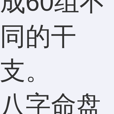
成60组不
同的干
支。
八字命盘