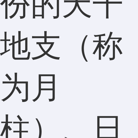
份的天干
地支（称
为月
柱）、日