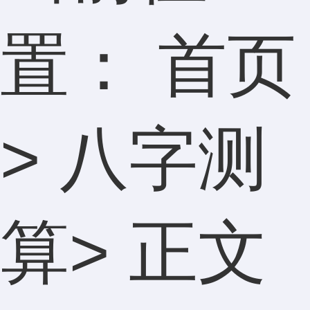
置：
首页
>
八字测
算
> 正文