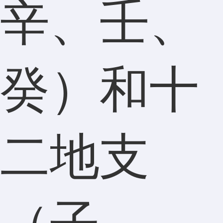
辛、壬、
癸）和十
二地支