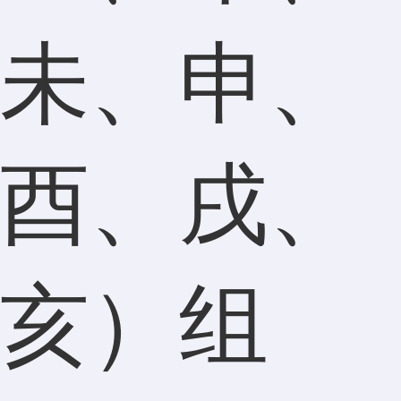
未、申、
酉、戌、
亥）组