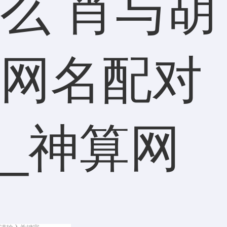
么 肖与胡
网名配对
_神算网