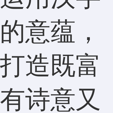
的意蕴，
打造既富
有诗意又