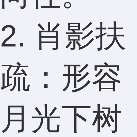
2. 肖影扶
疏：形容
月光下树