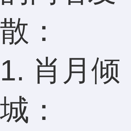
散：
1. 肖月倾
城：