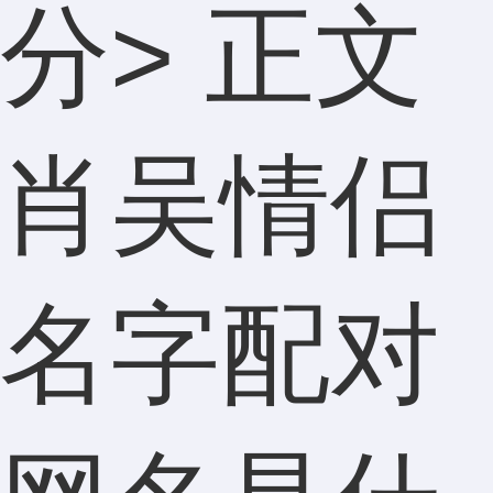
分
> 正文
肖吴情侣
名字配对