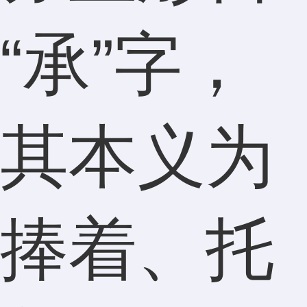
“承”字，
其本义为
捧着、托