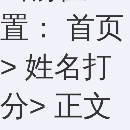
置：
首页
>
姓名打
分
> 正文