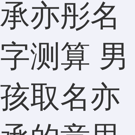
承亦彤名
字测算 男
孩取名亦