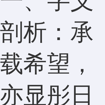
一、字义
剖析：承
载希望，
亦显彤日