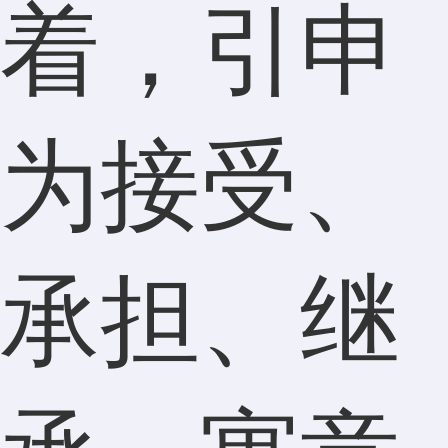
着，引申
为接受、
承担、继