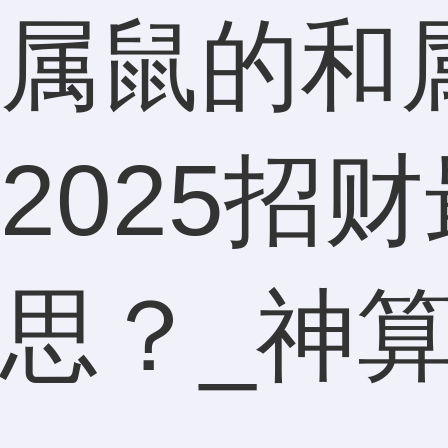
属鼠的和
2025招
思？_神