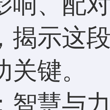
影响、配
，揭示这
功关键。
：智慧与