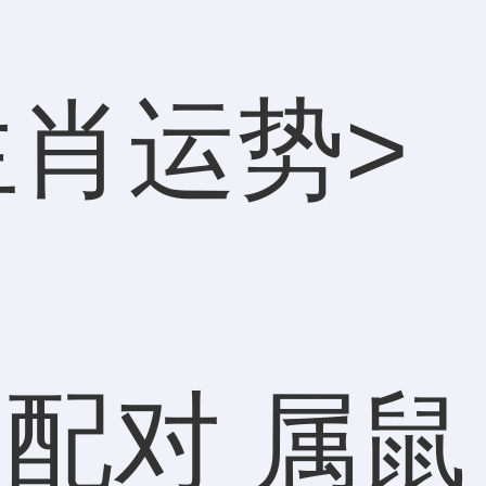
生肖运势
>
配对 属鼠