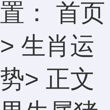
置：
首页
>
生肖运
势
> 正文