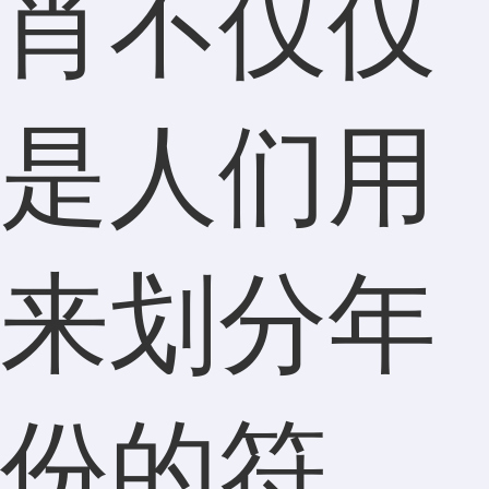
肖不仅仅
是人们用
来划分年
份的符