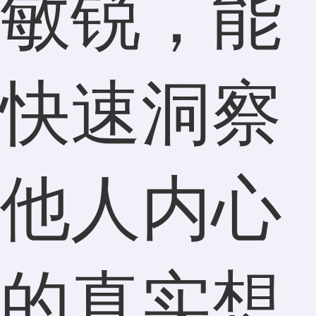
敏锐，能
快速洞察
他人内心
的真实想