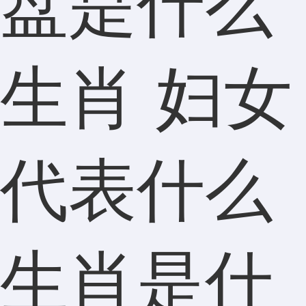
盘是什么
生肖 妇女
代表什么
生肖是什