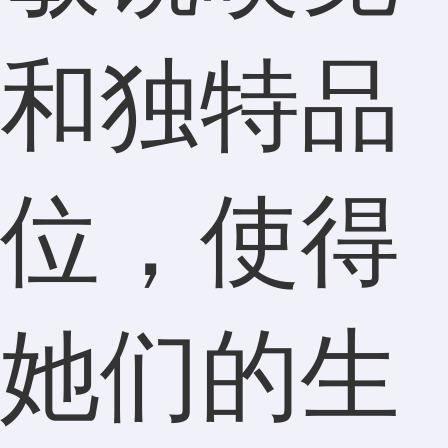
和独特品
位，使得
她们的生