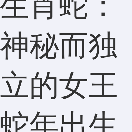
生肖蛇：
神秘而独
立的女王
蛇年出生