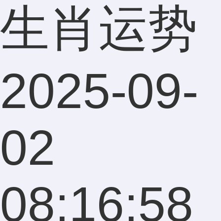
生肖运势
2025-09-
02
08:16:58