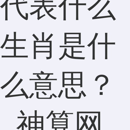
代表什么
生肖是什
么意思？
_神算网