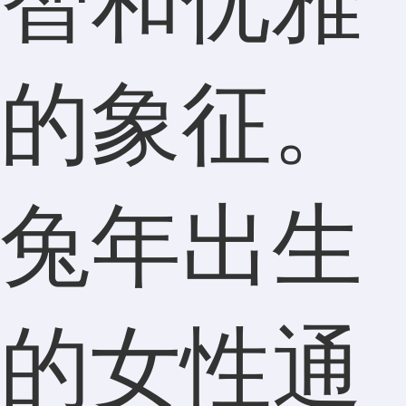
智和优雅
的象征。
兔年出生
的女性通