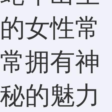
的女性常
常拥有神
秘的魅力