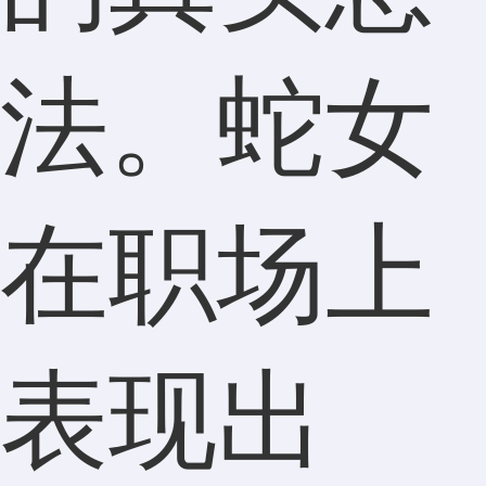
法。蛇女
在职场上
表现出