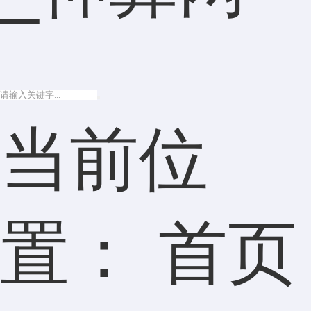
当前位
置：
首页